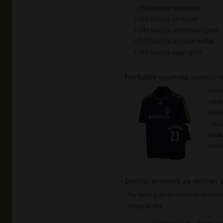
> 150 kalorija hodanjem
> 200 kalorija plivanjem
> 240 kalorija cross-trainingom
> 270 kalorija vožnjom bicikla
> 300 kalorija joggingom.
Herbalife sportska sponzors
Kompa
rekre
svije
zdrav
Među 
hrvat
Dodaci prehrani za aktivan ž
Na svom putu do stjecanja kondicije 
osigurati mu: