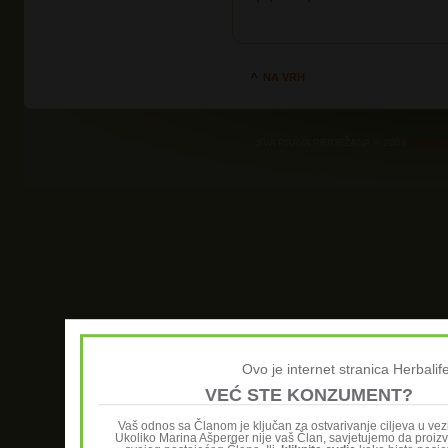
^
NA VRH
SVA PRAVA PRIDRŽANA © 2009
HRANI
Ovo je internet stranica Herbali
VEĆ STE KONZUMENT?
Vaš odnos sa Članom je ključan za ostvarivanje ciljeva u ve
Ukoliko Marina Ašperger nije vaš Član, savjetujemo da proiz