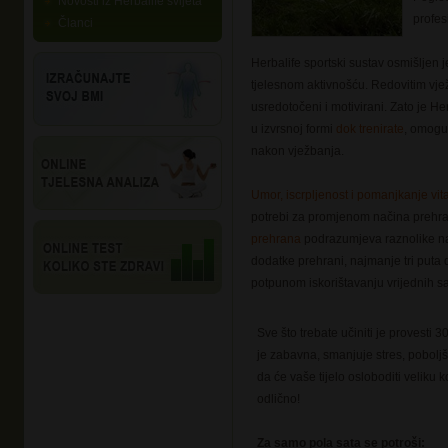
Novosti iz Herbalife svijeta
profes
Članci
Herbalife sportski sustav osmišljen je
tjelesnom aktivnošću. Redovitim vjež
usredotočeni i motivirani. Zato je Her
u izvrsnoj formi
dok trenirate
, omoguć
nakon vježbanja.
Umor, iscrpljenost i pomanjkanje vita
potrebi za promjenom načina prehr
prehrana
podrazumjeva raznolike nam
dodatke prehrani, najmanje tri puta
potpunom iskorištavanju vrijednih sa
Sve što trebate učiniti je provesti 
je zabavna, smanjuje stres, pobolj
da će vaše tijelo osloboditi veliku 
odlično!
Za samo pola sata se potroši: