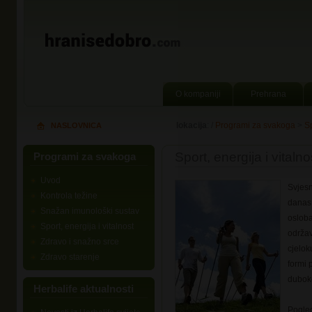
O kompaniji
Prehrana
lokacija
: /
Programi za svakoga
>
Sp
NASLOVNICA
Sport, energija i vitalno
Programi za svakoga
Uvod
Svjesn
Kontrola težine
danas 
Snažan imunološki sustav
oslob
Sport, energija i vitalnost
održa
Zdravo i snažno srce
cjelok
Zdravo starenje
formi 
duboko
Herbalife aktualnosti
Pogled