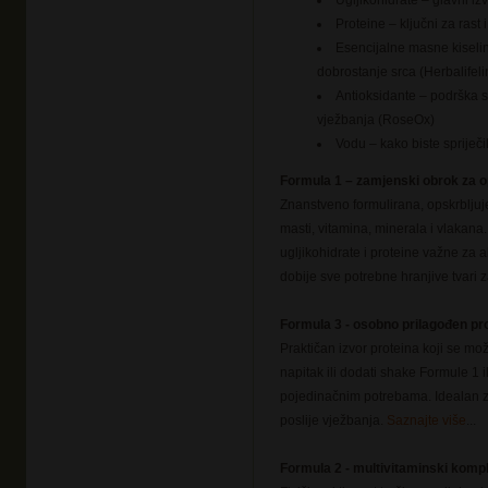
Ugljikohidrate – glavni iz
Proteine – ključni za rast
Esencijalne masne kiseli
dobrostanje srca (Herbalifeli
Antioksidante – podrška
vježbanja (RoseOx)
Vodu – kako biste spriječil
Formula 1
– zamjenski obrok za op
Znanstveno formulirana, opskrbljuj
masti, vitamina, minerala i vlakana
ugljikohidrate i proteine važne za 
dobije sve potrebne hranjive tvari 
Formula 3 - osobno prilagođen pr
Praktičan izvor proteina koji se mož
napitak ili dodati shake Formule 1 
pojedinačnim potrebama. Idealan za
poslije vježbanja.
Saznajte više
...
Formula 2 - multivitaminski komp