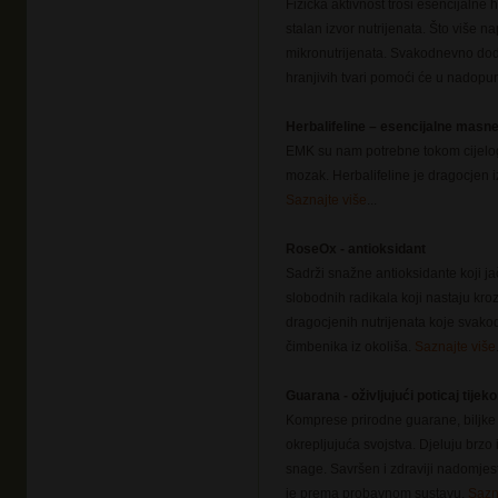
Fizička aktivnost troši esencijalne h
stalan izvor nutrijenata. Što više 
mikronutrijenata. Svakodnevno do
hranjivih tvari pomoći će u nadopun
Herbalifeline
–
esencijalne masne
EMK su nam potrebne tokom cijelog 
mozak. Herbalifeline je dragocjen i
Saznajte više
...
RoseOx
- antioksidant
Sadrži snažne antioksidante koji ja
slobodnih radikala koji nastaju kr
dragocjenih nutrijenata koje svako
čimbenika iz okoliša.
Saznajte više
Guarana
- oživljujući poticaj tije
Komprese prirodne guarane, biljke 
okrepljujuća svojstva. Djeluju brzo i
snage. Savršen i zdraviji nadomjesta
je prema probavnom sustavu.
Sazn