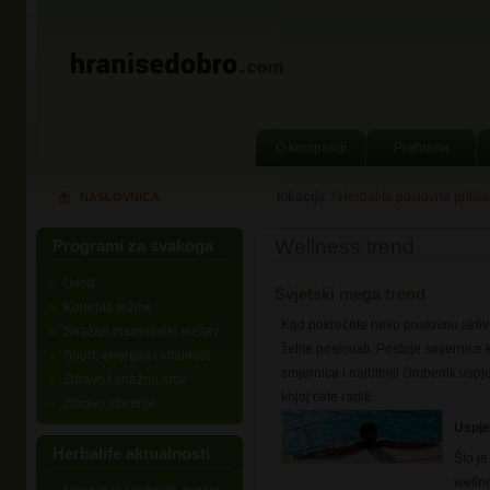
O kompaniji
Prehrana
lokacija
: /
Herbalife poslovna prilika
NASLOVNICA
Wellness trend
Programi za svakoga
Uvod
Svjetski mega trend
Kontrola težine
Kad pokrećete neku poslovnu aktivn
Snažan imunološki sustav
želite poslovati. Postoje smjernice
Sport, energija i vitalnost
smjernica i najbitniji čimbenik usp
Zdravo i snažno srce
kojoj ćete raditi.
Zdravo starenje
Uspje
Herbalife aktualnosti
Što j
wellne