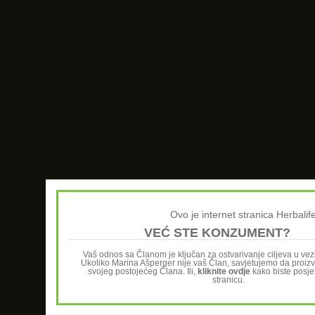
Ovo je internet stranica Herbali
VEĆ STE KONZUMENT?
Vaš odnos sa Članom je ključan za ostvarivanje ciljeva u ve
Ukoliko Marina Ašperger nije vaš Član, savjetujemo da proiz
svojeg postojećeg Člana. Ili,
kliknite ovdje
kako biste posjet
stranicu.