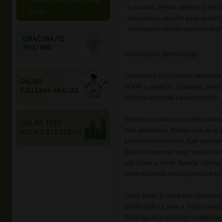
Novosti iz Herbalife svijeta
to zapravo. Prema definiciji iz rječ
Članci
dobrostanja, naročito kada se održ
Jednostavno rečeno wellness znači 
Stručnjaci predviđaju
Osvrnemo li se na glavna ekonomska 
BOOM u sljedećih 10 godina, primjet
wellness industrija na samom vrhu.
Svjesni smo kako je sve više nezdra
loše skladištene. Navike ljudi su se 
tjelesnim aktivnostima, ljudi piju pr
češće se spominju nego smijeh, vesel
više izlaze iz forme. Najviše zabrinj
lošim navikama stvaraju porazne pred
Takvo stanje je neodrživo i promjen
učiniti nešto za sebe u svrhu poboljš
Shvaćaju da je wellness neophodan