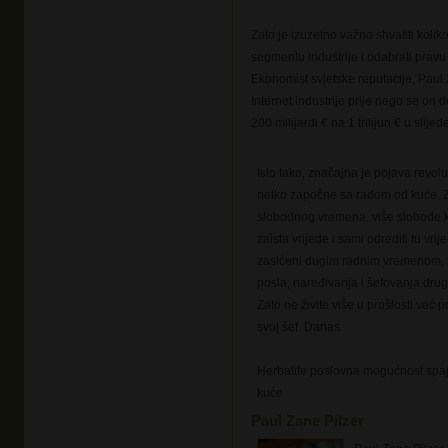
Zato je izuzetno važno shvatiti koli
segmentu industrije i odabrati prav
Ekonomist svjetske reputacije, Paul 
Internet industrije prije nego se on 
200 milijardi € na 1 trilijun € u slije
Isto tako, značajna je pojava revol
netko započne sa radom od kuće. Za
slobodnog vremena, više slobode kak
zaista vrijede i sami odrediti tu vrij
zasićeni dugim radnim vremenom, za
posla, naređivanja i šefovanja drugi
Zato ne živite više u prošlosti već 
svoj šef. Danas.
Herbalife poslovna mogućnost spaja
kuće.
Paul Zane Pilzer