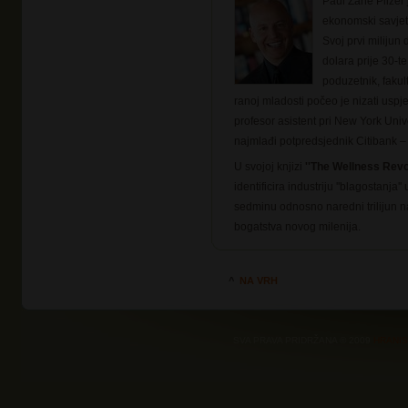
Paul Zane Pilzer 
ekonomski savjetn
Svoj prvi milijun 
dolara prije 30-te
poduzetnik, fakult
ranoj mladosti počeo je nizati uspj
profesor asistent pri New York Univ
najmlađi potpredsjednik Citibank –
U svojoj knjizi
''The Wellness Revol
identificira industriju ''blagostanja
sedminu odnosno naredni trilijun na
bogatstva novog milenija.
^
NA VRH
SVA PRAVA PRIDRŽANA © 2009
HRANI